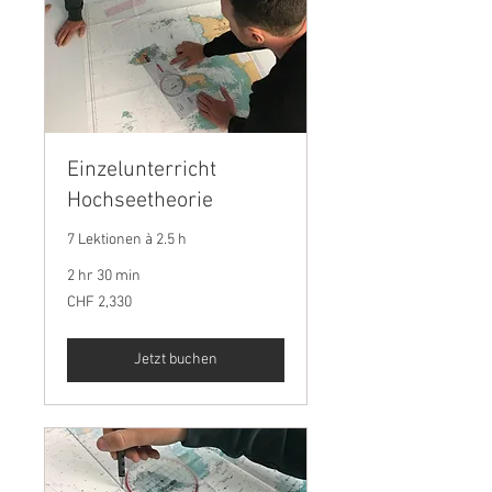
Einzelunterricht
Hochseetheorie
7 Lektionen à 2.5 h
2 hr 30 min
2,330
CHF 2,330
Swiss
francs
Jetzt buchen